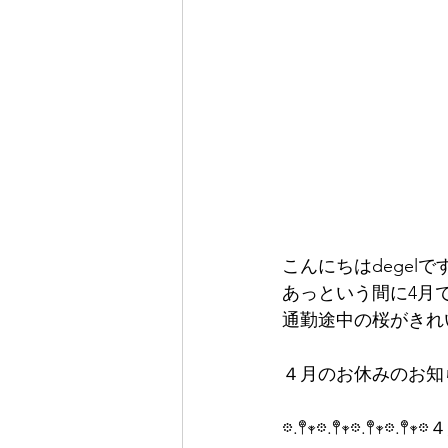
こんにちはdegelで
あっという間に4月
通勤途中の桜がきれ
４月のお休みのお知
𖡼.𖤣𖥧𖡼.𖤣𖥧𖡼.𖤣𖥧𖡼.𖤣