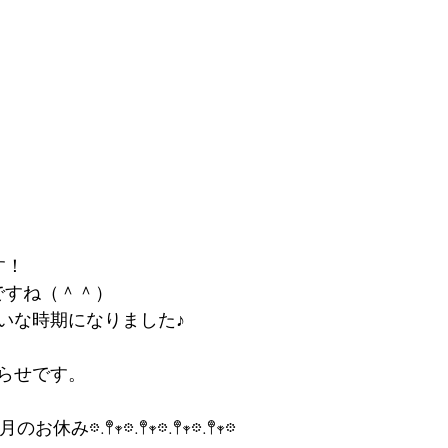
す！
ですね（＾＾）
いな時期になりました♪
らせです。
𖡼４月のお休み𖡼.𖤣𖥧𖡼.𖤣𖥧𖡼.𖤣𖥧𖡼.𖤣𖥧𖡼