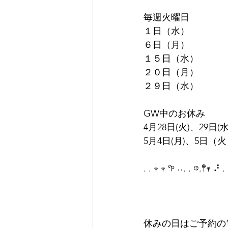
毎週火曜日
１日（水）
６日（月）
１５日（水）
２０日（月）
２９日（水）
GW中のお休み
4月28日(火)、29日(水
5月4日(月)、5日（火）
. . 𖥧 𖥧 𖧧 ˒˒. . 𖡼.𖤣𖥧 ⠜ . 
休みの日はご予約の