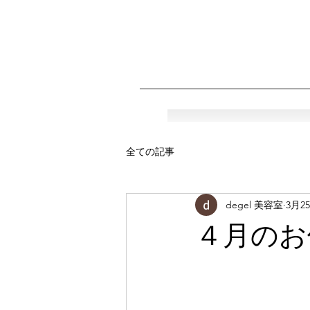
全ての記事
degel 美容室
3月2
４月のお