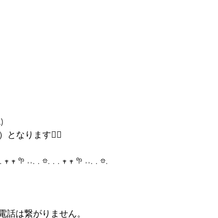
)
となります🙇‍♀️
. 𖥧 𖥧 𖧧 ˒˒. . 𖡼. . . 𖥧 𖥧 𖧧 ˒˒. . 𖡼.
電話は繋がりません。