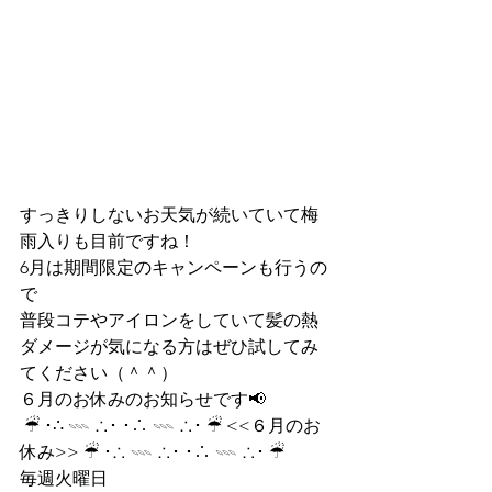
すっきりしないお天気が続いていて梅
雨入りも目前ですね！
6月は期間限定のキャンペーンも行うの
で
普段コテやアイロンをしていて髪の熱
ダメージが気になる方はぜひ試してみ
てください（＾＾）
６月のお休みのお知らせです📢
 ☔︎ ･∴ 𓇠 ∴･ ･∴ 𓇠 ∴･ ☔︎ <<６月のお
休み>> ☔︎ ･∴ 𓇠 ∴･ ･∴ 𓇠 ∴･ ☔︎
毎週火曜日