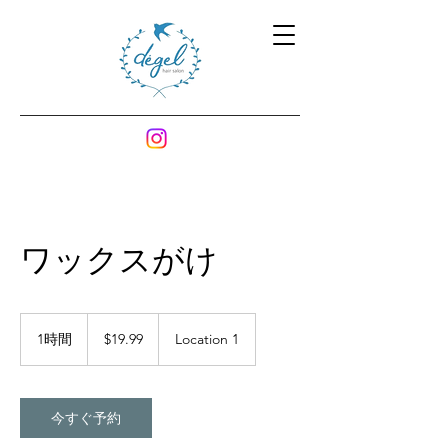
ワックスがけ
19.99
米
1時間
1
$19.99
Location 1
ド
時
ル
今すぐ予約